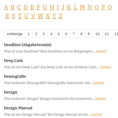
A
B
C
D
E
F
G
H
I
J
K
L
M
N
O
P
Q
R
S
T
U
V
W
X
Y
Z
vorherige
1
2
3
4
5
6
7
8
9
10
11
1
Deadline (Abgabetermin)
Was ist eine Deadline? Eine Deadline ist ein festgelegter…
[mehr]
Deep Link
Was ist ein Deep Link? Ein Deep Link ist ein direkter Link,…
[mehr]
Demografie
Was bedeutet Demografie? Demografie beschreibt die…
[mehr]
Design
Was bedeutet Design? Design beschreibt den kreativen…
[mehr]
Design Manual
Was ist ein Design Manual? Ein Design Manual ist ein…
[mehr]