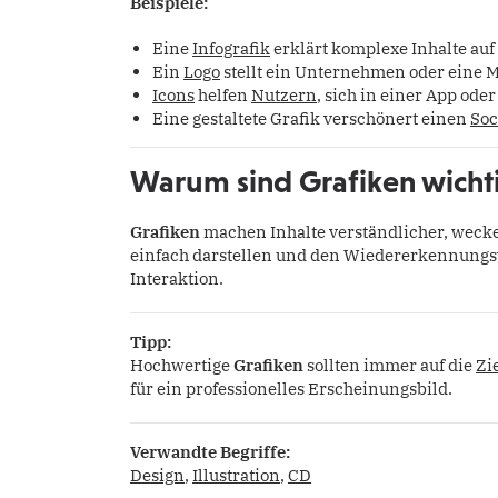
Beispiele:
Eine
Infografik
erklärt komplexe Inhalte auf
Ein
Logo
stellt ein Unternehmen oder eine 
Icons
helfen
Nutzern
, sich in einer App ode
Eine gestaltete Grafik verschönert einen
Soc
Warum sind Grafiken wicht
Grafiken
machen Inhalte verständlicher, weck
einfach darstellen und den Wiedererkennungs
Interaktion.
Tipp:
Hochwertige
Grafiken
sollten immer auf die
Zi
für ein professionelles Erscheinungsbild.
Verwandte Begriffe:
Design
,
Illustration
,
CD