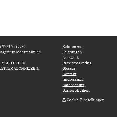
49 9721 75977-0
Referenzen
info(at)agentur-ledermann.de
Leistungen
Netzwerk
, ICH MÖCHTE DEN
Praxismarketing
TTER ABONNIEREN.​​​​​​​
Glossar
Kontakt
Impressum
Datenschutz
Barrierefreiheit
Cookie-Einstellungen