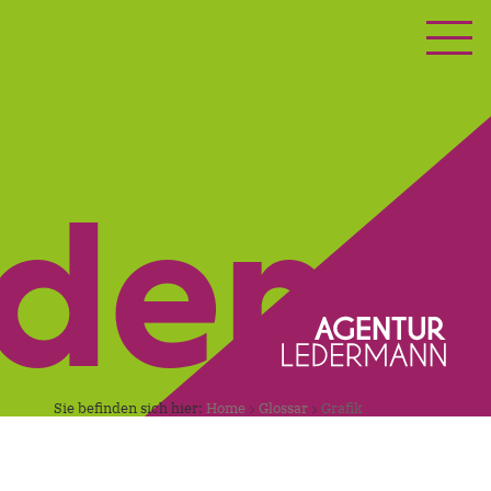
ETING
KONTAKT
nden.
Sie befinden sich hier:
Home
Glossar
Grafik