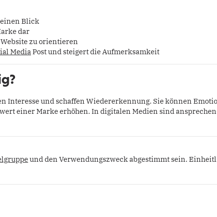
 einen Blick
Marke dar
r Website zu orientieren
ial Media
Post und steigert die Aufmerksamkeit
ig?
en Interesse und schaffen Wiedererkennung. Sie können Emoti
wert einer Marke erhöhen. In digitalen Medien sind anspreche
elgruppe
und den Verwendungszweck abgestimmt sein. Einheitlic