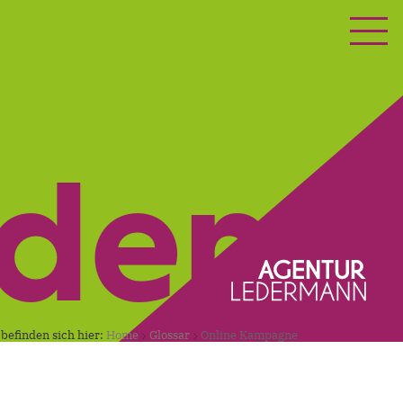
ETING
KONTAKT
nden.
 befinden sich hier:
Home
Glossar
Online Kampagne