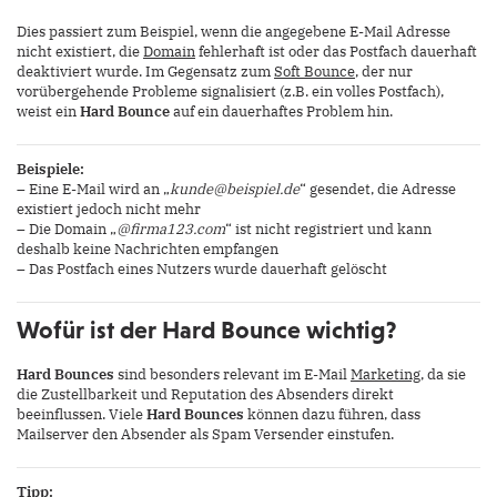
Dies passiert zum Beispiel, wenn die angegebene E-Mail Adresse
nicht existiert, die
Domain
fehlerhaft ist oder das Postfach dauerhaft
deaktiviert wurde. Im Gegensatz zum
Soft Bounce
, der nur
vorübergehende Probleme signalisiert (z.B. ein volles Postfach),
weist ein
Hard Bounce
auf ein dauerhaftes Problem hin.
Beispiele:
– Eine E-Mail wird an „
kunde@beispiel.de
“ gesendet, die Adresse
existiert jedoch nicht mehr
– Die Domain „
@firma123.com
“ ist nicht registriert und kann
deshalb keine Nachrichten empfangen
– Das Postfach eines Nutzers wurde dauerhaft gelöscht
Wofür ist der Hard Bounce wichtig?
Hard Bounces
sind besonders relevant im E-Mail
Marketing
, da sie
die Zustellbarkeit und Reputation des Absenders direkt
beeinflussen. Viele
Hard Bounces
können dazu führen, dass
Mailserver den Absender als Spam Versender einstufen.
Tipp: