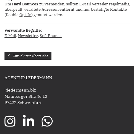
Um
Hard Bounces
zu vermeiden, sollten E-Mail Verteiler regelmäßig
überprüft, veraltete Adressen entfernt und nur bestätigte Kontakte
(Double
Opt-In
) genutzt werden.
Verwandte Begriffe:
E-Mail
,
Newsletter
,
Soft Bounce
Zurück zur Übersicht
AGENTUR LEDERMANN
::ledermann.biz
Mainberger Straße 12
97422 Schweinfurt