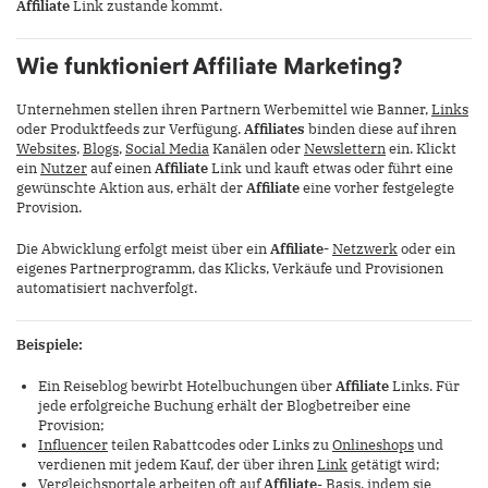
Affiliate
Link zustande kommt.
Wie funktioniert Affiliate Marketing?
Unternehmen stellen ihren Partnern Werbemittel wie Banner,
Links
oder Produktfeeds zur Verfügung.
Affiliates
binden diese auf ihren
Websites
,
Blogs
,
Social Media
Kanälen oder
Newslettern
ein. Klickt
ein
Nutzer
auf einen
Affiliate
Link und kauft etwas oder führt eine
gewünschte Aktion aus, erhält der
Affiliate
eine vorher festgelegte
Provision.
Die Abwicklung erfolgt meist über ein
Affiliate-
Netzwerk
oder ein
eigenes Partnerprogramm, das Klicks, Verkäufe und Provisionen
automatisiert nachverfolgt.
Beispiele:
Ein Reiseblog bewirbt Hotelbuchungen über
Affiliate
Links. Für
jede erfolgreiche Buchung erhält der Blogbetreiber eine
Provision;
Influencer
teilen Rabattcodes oder Links zu
Onlineshops
und
verdienen mit jedem Kauf, der über ihren
Link
getätigt wird;
Vergleichsportale arbeiten oft auf
Affiliate
- Basis, indem sie