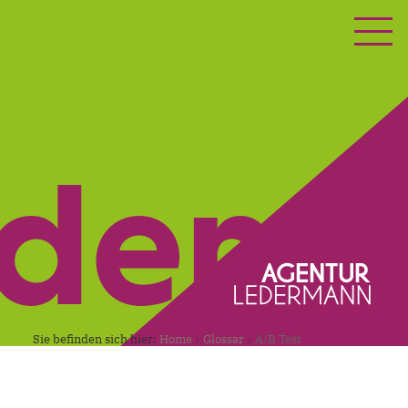
ETING
KONTAKT
nden.
Sie befinden sich hier:
Home
Glossar
A/B Test