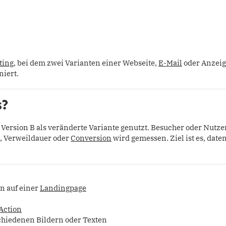
ting
, bei dem zwei Varianten einer Webseite,
E-Mail
oder Anzeig
niert.
s?
Version B als veränderte Variante genutzt. Besucher oder Nutze
s, Verweildauer oder
Conversion
wird gemessen. Ziel ist es, dat
n auf einer
Landingpage
 Action
chiedenen Bildern oder Texten