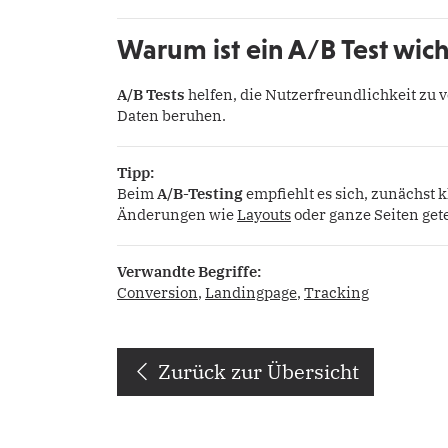
Warum ist ein A/B Test wich
A/B Tests
helfen, die Nutzerfreundlichkeit zu 
Daten beruhen.
Tipp:
Beim
A/B-Testing
empfiehlt es sich, zunächst k
Änderungen wie
Layouts
oder ganze Seiten get
Verwandte Begriffe:
Conversion
,
Landingpage
,
Tracking
Zurück zur Übersicht