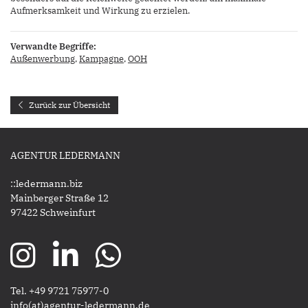
Aufmerksamkeit und Wirkung zu erzielen.
Verwandte Begriffe:
Außenwerbung
,
Kampagne
,
OOH
Zurück zur Übersicht
AGENTUR LEDERMANN
::ledermann.biz
Mainberger Straße 12
97422 Schweinfurt
Tel. +49 9721 75977-0
​​​​​​​info(at)agentur-ledermann.de