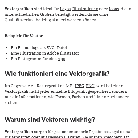
Vektorgrafiken
sind ideal für
Logos
,
Illustrationen
oder
Icons
, die in
unterschiedlichen Größen benötigt werden, da sie ohne
Qualitätsverlust beliebig skaliert werden können.
Beispiele für Vektor:
Ein Firmenlogo als SVG- Datei
Eine Illustration in Adobe Illustrator
Ein Piktogramm für eine
App
Wie funktioniert eine Vektorgrafik?
Im Gegensatz zu Rastergrafiken (z.B.
JPEG
,
PNG
) wird bei einer
Vektorgrafik
nicht jeder einzelne Bildpunkt gespeichert, sondern
nur die Informationen, wie Formen, Farben und Linien zueinander
stehen.
Warum sind Vektoren wichtig?
Vektorgrafiken
sorgen für gestochen scharfe Ergebnisse, egal ob auf
Visitenkarten oder auf riesigen Plakaten. Sie sparen Speicherplatz