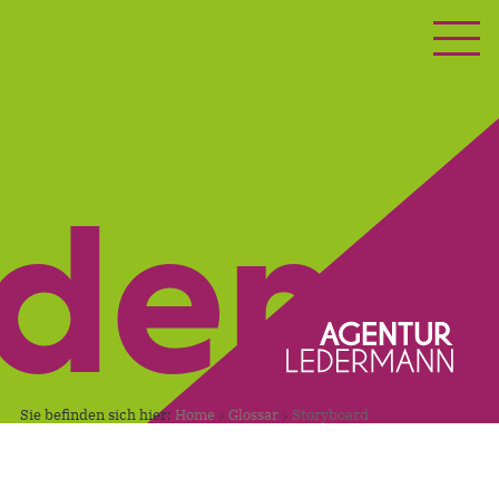
ETING
KONTAKT
nden.
Sie befinden sich hier:
Home
Glossar
Storyboard