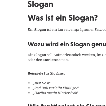
Slogan
Was ist ein Slogan?
Ein
Slogan
ist ein kurzer, einprägsamer Satz o
Wozu wird ein Slogan genu
Ein
Slogan
soll Aufmerksamkeit wecken, im Ged
oder den Markennamen.
Beispiele für Slogans:
„
Just Do It
“
„
Red Bull verleiht Flüüügel
“
„
Haribo macht Kinder froh
“