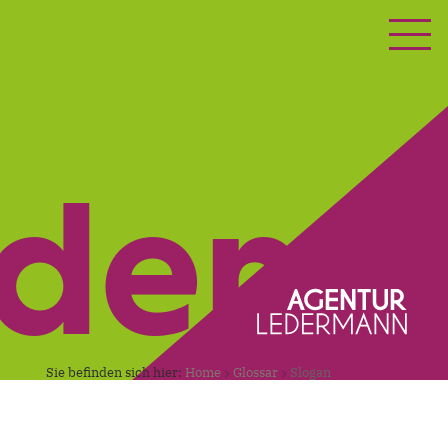
ETING
KONTAKT
nden.
Sie befinden sich hier:
Home
Glossar
Slogan