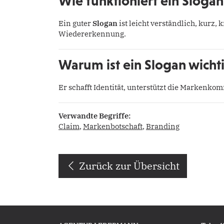
Wie funktioniert ein Slogan
Ein guter
Slogan
ist leicht verständlich, kurz,
Wiedererkennung.
Warum ist ein Slogan wicht
Er schafft Identität, unterstützt die Markenko
Verwandte Begriffe:
Claim
,
Markenbotschaft
,
Branding
Zurück zur Übersicht