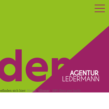
ETING
KONTAKT
nden.
befinden sich hier:
Home
Glossar
DPI (Dots per Inch)