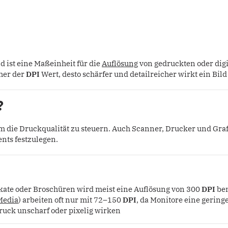
d ist eine Maßeinheit für die
Auflösung
von gedruckten oder digit
öher der
DPI
Wert, desto schärfer und detailreicher wirkt ein Bil
?
um die Druckqualität zu steuern. Auch Scanner, Drucker und G
nts festzulegen.
kate oder Broschüren wird meist eine Auflösung von 300
DPI
ben
Media
) arbeiten oft nur mit 72–150
DPI
, da Monitore eine gering
uck unscharf oder pixelig wirken