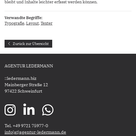
bleibt und Inhalte leichter erfasst werden können.
Verwandte Begriffe:
Typografie
,
Layout
,
Texter
Zurück zur Übersicht
AGENTUR LEDERMANN
::ledermann.biz
Mainberger Straße 12
97422 Schweinfurt
Tel. +49 9721 75977-0
​​​​​​​info(at)agentur-ledermann.de