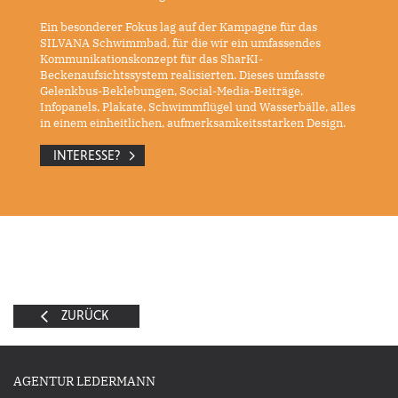
Ein besonderer Fokus lag auf der Kampagne für das
SILVANA Schwimmbad, für die wir ein umfassendes
Kommunikationskonzept für das SharKI-
Beckenaufsichtssystem realisierten. Dieses umfasste
Gelenkbus-Beklebungen, Social-Media-Beiträge,
Infopanels, Plakate, Schwimmflügel und Wasserbälle, alles
in einem einheitlichen, aufmerksamkeitsstarken Design.
INTERESSE?
ZURÜCK
AGENTUR LEDERMANN