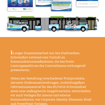
I
n enger Zusammenarbeit mit den Stadtwerken
Schweinfurt entstand eine Vielzahl an
Kommunikationsmaßnahmen, die das breite
Leistungsspektrum des Unternehmens wirkungsvoll
präsentieren.
Neben der Gestaltung verschiedener Printprodukte,
darunter Stellenausschreibungen, Ausbildungsflyer,
Informationsmaterial für das SILVANA Schwimmbad
sowie eine umfangreiche Imagebroschüre, entwickelten
wir auch Vorlagen für interne und externe
Kommunikation, wie Corporate-Identity-Elemente, Brief-
und PowerPoint-Vorlagen.