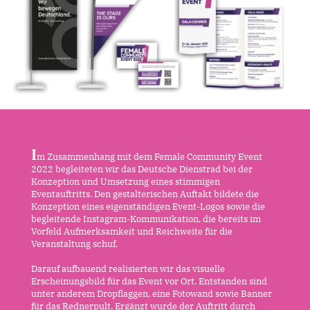
I
m Zusammenhang mit dem Female Community Event
2022 begleiteten wir das Deutsche Dienstrad bei der
Konzeption und Umsetzung eines stimmigen
Eventauftritts. Den gestalterischen Auftakt bildete die
Konzeption eines eigenständigen Event-Logos sowie die
begleitende Instagram-Kommunikation, die bereits im
Vorfeld Aufmerksamkeit und Reichweite für die
Veranstaltung schuf.
Darauf aufbauend realisierten wir das visuelle
Erscheinungsbild für das Event vor Ort. Entstanden sind
unter anderem Dropflaggen, eine Fotowand sowie Banner
für das Rednerpult. Ergänzt wurde der Auftritt durch