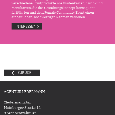
verschiedene Printprodukte wie Visitenkarten, Tisch- und
Menükarten, die das Gestaltungskonzept konsequent
fortführten und dem Female Community Event einen
einheitlichen, hochwertigen Rahmen verliehen.
INTERESSE?
ZURÜCK
AGENTUR LEDERMANN
::ledermann.biz
Mainberger Straße 12
97422 Schweinfurt